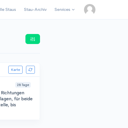
lle Staus
Stau-Archiv
Services
Karte
28 Tage
n Richtungen
agen, für beide
lle, bis