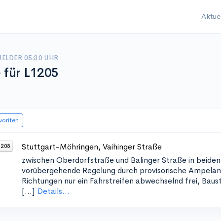
Aktue
ELDER 05:30 UHR
e für L1205
voriten
Stuttgart-Möhringen, Vaihinger Straße
1205
zwischen Oberdorfstraße und Balinger Straße in beide
vorübergehende Regelung durch provisorische Ampelanl
Richtungen nur ein Fahrstreifen abwechselnd frei, Bauste
[...]
Details...