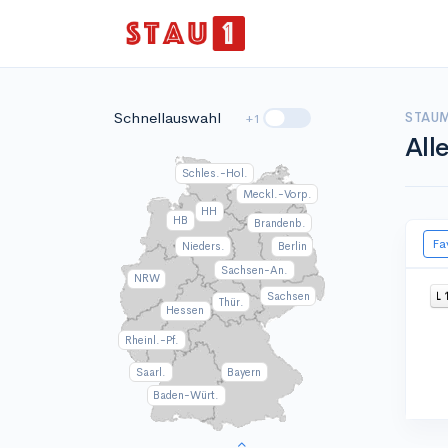
Schnellauswahl
STAUM
+1
All
Schles.-Hol.
Meckl.-Vorp.
HH
HB
Brandenb.
Fa
Nieders.
Berlin
Sachsen-An.
NRW
Sachsen
L 
Thür.
Hessen
Rheinl.-Pf.
Saarl.
Bayern
Baden-Würt.