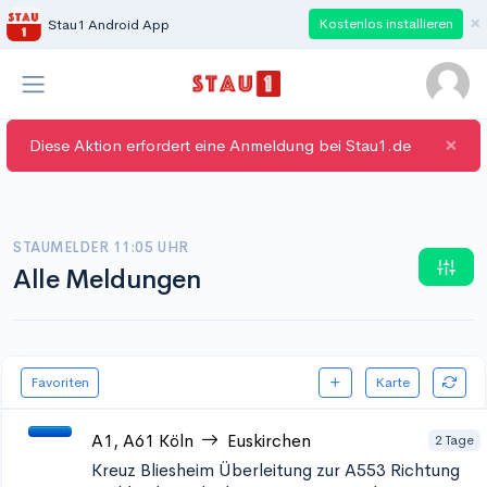
×
Kostenlos installieren
Stau1 Android App
×
Diese Aktion erfordert eine Anmeldung bei Stau1.de
STAUMELDER 11:05 UHR
Alle Meldungen
Favoriten
Karte
A1, A61
Köln
Euskirchen
2 Tage
Kreuz Bliesheim Überleitung zur A553 Richtung