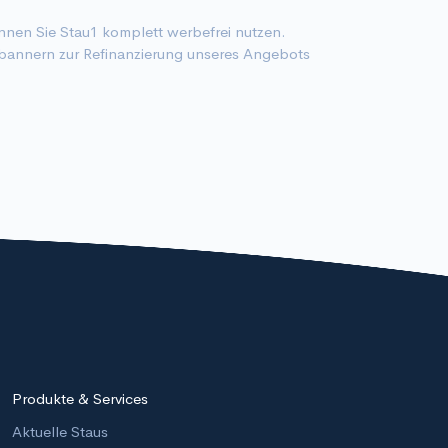
nen Sie Stau1 komplett werbefrei nutzen.
annern zur Refinanzierung unseres Angebots
Produkte & Services
Aktuelle Staus