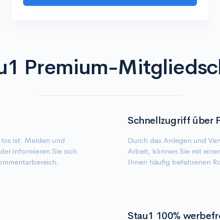
u1 Premium-Mitgliedsc
Schnellzugriff über 
 los ist. Melden und
Durch das Anlegen und Verw
er informieren Sie sich
Arbeit, können Sie mit eine
Kommentarbereich.
Ihnen häufig befahrenen R
Stau1 100% werbefr