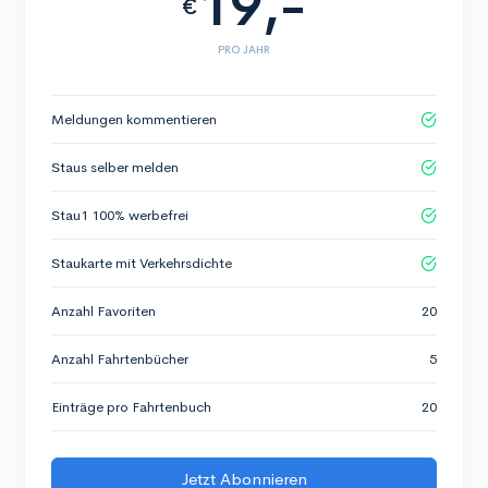
19,-
€
PRO JAHR
Meldungen kommentieren
Staus selber melden
Stau1 100% werbefrei
Staukarte mit Verkehrsdichte
Anzahl Favoriten
20
Anzahl Fahrtenbücher
5
Einträge pro Fahrtenbuch
20
Jetzt Abonnieren