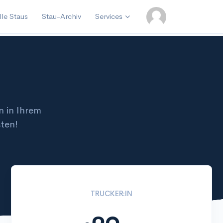
lle Staus
Stau-Archiv
Services
 in Ihrem
ten!
TRUCKER:IN