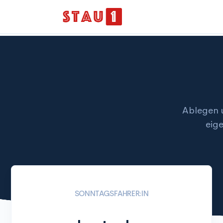
Ablegen 
eig
SONNTAGSFAHRER:IN