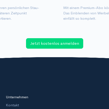
ren persönlichen Stau-
Mit einem Premium-Abo kön
äteren Zeitpunkt
Das Einblenden von Werbeb
rtieren.
einfällt so komplett.
Jetzt kostenlos anmelden
Unternehmen
Kontakt