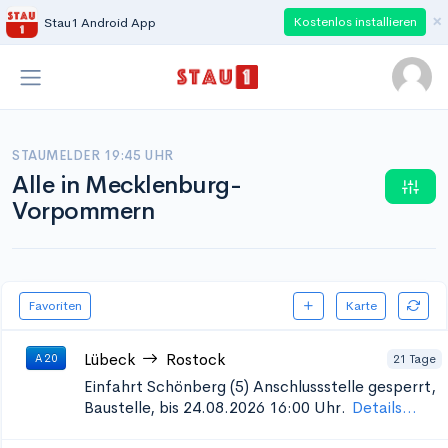
×
Kostenlos installieren
Stau1 Android App
STAUMELDER 19:45 UHR
Alle in Mecklenburg-
Vorpommern
Favoriten
Karte
Lübeck
Rostock
21 Tage
A 20
Einfahrt Schönberg (5)
Anschlussstelle gesperrt,
Baustelle, bis 24.08.2026 16:00 Uhr.
Details...