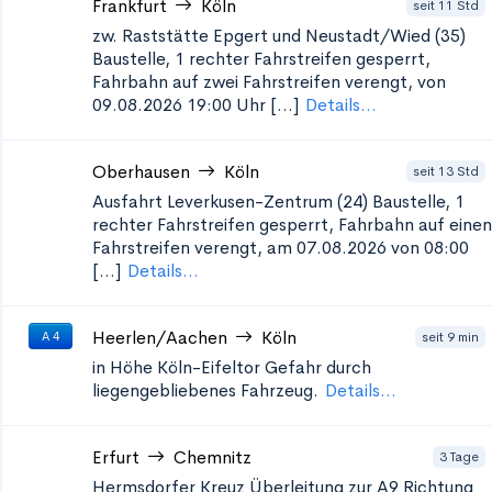
Frankfurt
Köln
seit 11 Std
zw. Raststätte Epgert und Neustadt/Wied (35)
Baustelle, 1 rechter Fahrstreifen gesperrt,
Fahrbahn auf zwei Fahrstreifen verengt, von
09.08.2026 19:00 Uhr [...]
Details...
Oberhausen
Köln
seit 13 Std
Ausfahrt Leverkusen-Zentrum (24)
Baustelle, 1
rechter Fahrstreifen gesperrt, Fahrbahn auf einen
Fahrstreifen verengt, am 07.08.2026 von 08:00
[...]
Details...
Heerlen/Aachen
Köln
seit 9 min
A 4
in Höhe Köln-Eifeltor
Gefahr durch
liegengebliebenes Fahrzeug.
Details...
Erfurt
Chemnitz
3 Tage
Hermsdorfer Kreuz Überleitung zur A9 Richtung