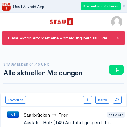
×
Kostenlos installieren
Stau1 Android App
×
Diese Aktion erfordert eine Anmeldung bei Stau1.de
STAUMELDER 01:45 UHR
Alle aktuellen Meldungen
Favoriten
Karte
Saarbrücken
Trier
seit 6 Std
A 1
Ausfahrt Holz (145)
Ausfahrt gesperrt, bis