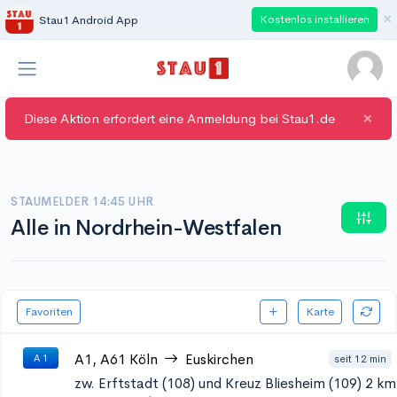
×
Kostenlos installieren
Stau1 Android App
×
Diese Aktion erfordert eine Anmeldung bei Stau1.de
STAUMELDER 14:45 UHR
Alle in Nordrhein-Westfalen
Favoriten
Karte
A1, A61
Köln
Euskirchen
seit 12 min
A 1
zw. Erftstadt (108) und Kreuz Bliesheim (109)
2 km