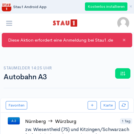
×
Kostenlos installieren
Stau1 Android App
×
Diese Aktion erfordert eine Anmeldung bei Stau1.de
STAUMELDER 14:25 UHR
Autobahn A3
Favoriten
Karte
Nürnberg
Würzburg
1 Tag
A 3
zw. Wiesentheid (75) und Kitzingen/Schwarzach