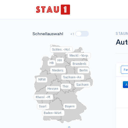
Schnellauswahl
STAUM
+1
Aut
Schles.-Hol.
Meckl.-Vorp.
HH
HB
Brandenb.
Fa
Nieders.
Berlin
Sachsen-An.
NRW
Sachsen
A
Thür.
Hessen
Rheinl.-Pf.
Saarl.
Bayern
Baden-Würt.