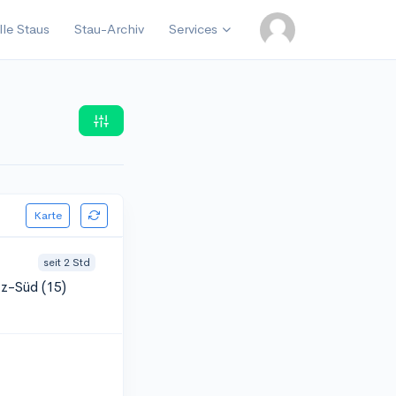
lle Staus
Stau-Archiv
Services
Karte
seit 2 Std
z-Süd (15)