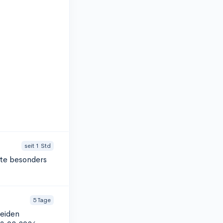
seit 1 Std
tte besonders
5 Tage
beiden