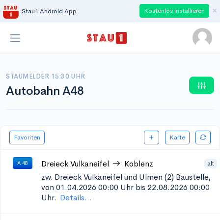
×
Kostenlos installieren
Stau1 Android App
STAUMELDER 15:30 UHR
Autobahn A48
Favoriten
Karte
Dreieck Vulkaneifel
Koblenz
alt
A 48
zw. Dreieck Vulkaneifel und Ulmen (2)
Baustelle,
von 01.04.2026 00:00 Uhr bis 22.08.2026 00:00
Uhr.
Details...