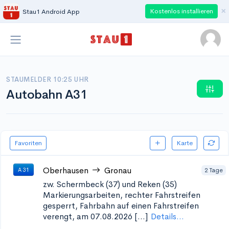
×
Kostenlos installieren
Stau1 Android App
STAUMELDER 10:25 UHR
Autobahn A31
Favoriten
Karte
Oberhausen
Gronau
2 Tage
A 31
zw. Schermbeck (37) und Reken (35)
Markierungsarbeiten, rechter Fahrstreifen
gesperrt, Fahrbahn auf einen Fahrstreifen
verengt, am 07.08.2026 [...]
Details...