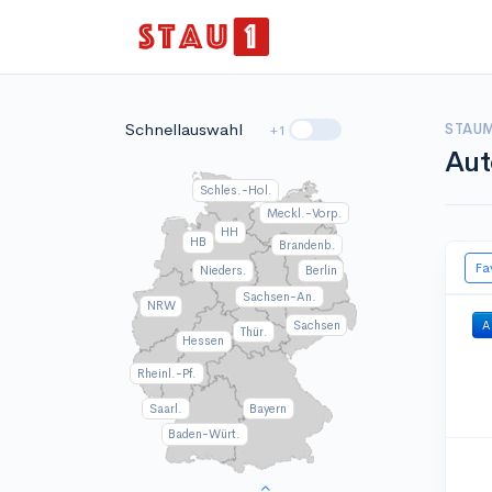
Schnellauswahl
STAUM
+1
Aut
Schles.-Hol.
Meckl.-Vorp.
HH
HB
Brandenb.
Fa
Nieders.
Berlin
Sachsen-An.
NRW
Sachsen
A
Thür.
Hessen
Rheinl.-Pf.
Saarl.
Bayern
Baden-Würt.