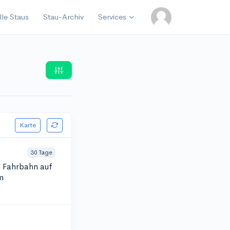
lle Staus
Stau-Archiv
Services
Karte
30 Tage
)
Fahrbahn auf
m