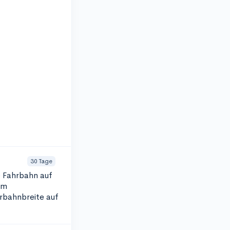
30 Tage
)
Fahrbahn auf
im
rbahnbreite auf