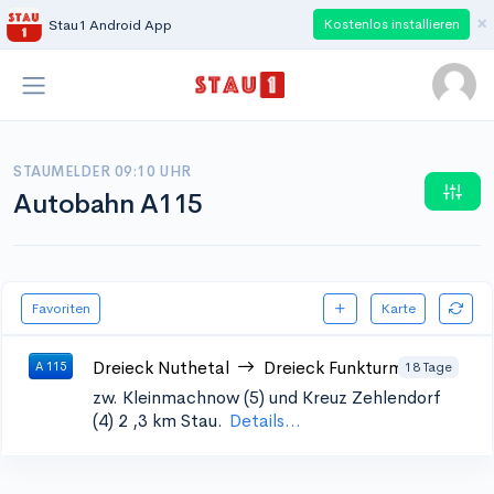
×
Kostenlos installieren
Stau1 Android App
STAUMELDER 09:10 UHR
Autobahn A115
Favoriten
Karte
Dreieck Nuthetal
Dreieck Funkturm
18 Tage
A 115
zw. Kleinmachnow (5) und Kreuz Zehlendorf
(4) 2
,3 km Stau.
Details...