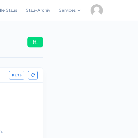
lle Staus
Stau-Archiv
Services
Karte
n.