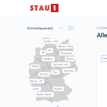
Schnellauswahl
STAUM
+1
All
Schles.-Hol.
Meckl.-Vorp.
HH
HB
Brandenb.
Fa
Nieders.
Berlin
Sachsen-An.
NRW
Sachsen
Thür.
Hessen
Rheinl.-Pf.
Saarl.
Bayern
Baden-Würt.