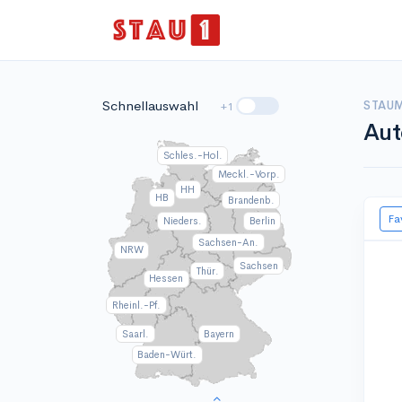
Schnellauswahl
STAUM
+1
Aut
Schles.-Hol.
Meckl.-Vorp.
HH
HB
Brandenb.
Fa
Nieders.
Berlin
Sachsen-An.
NRW
Sachsen
Thür.
Hessen
Rheinl.-Pf.
Saarl.
Bayern
Baden-Würt.