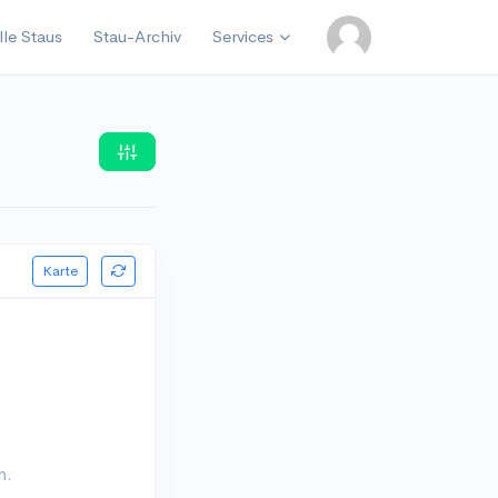
lle Staus
Stau-Archiv
Services
Karte
n.