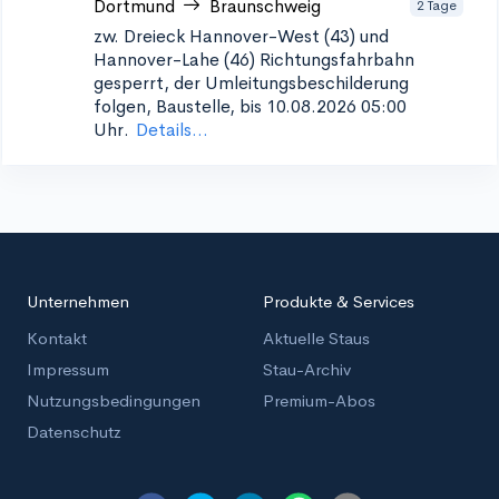
Dortmund
Braunschweig
2 Tage
zw. Dreieck Hannover-West (43) und
Hannover-Lahe (46)
Richtungsfahrbahn
gesperrt, der Umleitungsbeschilderung
folgen, Baustelle, bis 10.08.2026 05:00
Uhr.
Details...
Unternehmen
Produkte & Services
Kontakt
Aktuelle Staus
Impressum
Stau-Archiv
Nutzungsbedingungen
Premium-Abos
Datenschutz