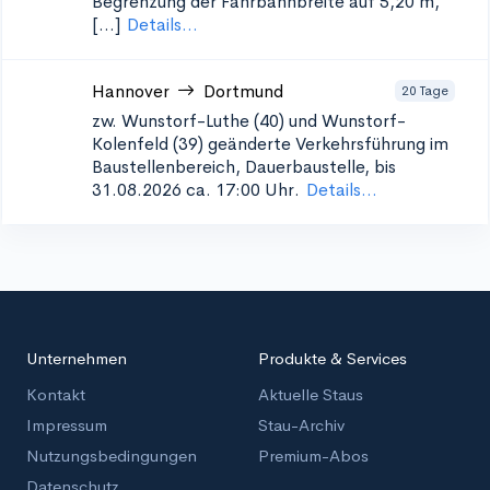
Begrenzung der Fahrbahnbreite auf 5,20 m,
[...]
Details...
Hannover
Dortmund
20 Tage
zw. Wunstorf-Luthe (40) und Wunstorf-
Kolenfeld (39)
geänderte Verkehrsführung im
Baustellenbereich, Dauerbaustelle, bis
31.08.2026 ca. 17:00 Uhr.
Details...
Unternehmen
Produkte & Services
Kontakt
Aktuelle Staus
Impressum
Stau-Archiv
Nutzungsbedingungen
Premium-Abos
Datenschutz