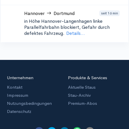
Hannover
Dortmund
seit 16 min
in Höhe Hannover-Langenhagen
linke
Parallelfahrbahn blockiert, Gefahr durch
defektes Fahrzeug.
Details...
Unternehmen
Produkte & Services
Kontakt
Aktuelle Staus
Impressum
Stau-Archiv
Nutzungsbedingungen
Premium-Abos
Datenschutz