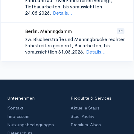
Fahrbahn auf zwei Fahrstreifen verengt,
Tiefbauarbeiten, bis voraussichtlich
24.08.2026.
Details...
Berlin, Mehringdamm
alt
zw. Blücherstraße und Mehringbrücke
rechter
Fahrstreifen gesperrt, Bauarbeiten, bis
voraussichtlich 31.08.2026.
Details...
Unternehmen
Produkte & Services
Kontakt
Aktuelle Staus
Impressum
Stau-Archiv
Nutzungsbedingungen
Premium-Abos
Datenschutz