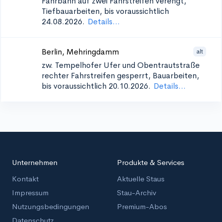
Fahrbahn auf zwei Fahrstreifen verengt,
Tiefbauarbeiten, bis voraussichtlich
24.08.2026.
Details...
Berlin, Mehringdamm
alt
zw. Tempelhofer Ufer und Obentrautstraße
rechter Fahrstreifen gesperrt, Bauarbeiten,
bis voraussichtlich 20.10.2026.
Details...
Unternehmen
Produkte & Services
Kontakt
Aktuelle Staus
Impressum
Stau-Archiv
Nutzungsbedingungen
Premium-Abos
Datenschutz