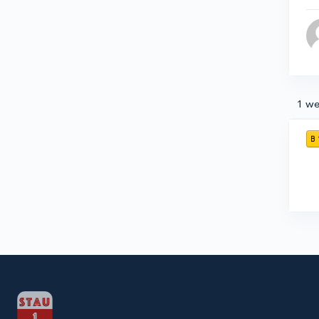
1 we
B 