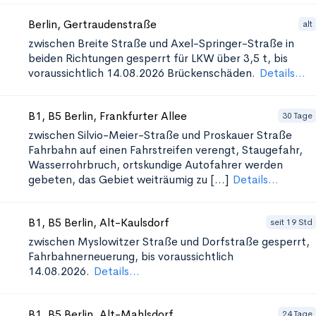
Berlin, Gertraudenstraße
alt
zwischen Breite Straße und Axel-Springer-Straße in
beiden Richtungen
gesperrt für LKW über 3,5 t, bis
voraussichtlich 14.08.2026 Brückenschäden.
Details...
B1, B5 Berlin, Frankfurter Allee
30 Tage
zwischen Silvio-Meier-Straße und Proskauer Straße
Fahrbahn auf einen Fahrstreifen verengt, Staugefahr,
Wasserrohrbruch, ortskundige Autofahrer werden
gebeten, das Gebiet weiträumig zu [...]
Details...
B1, B5 Berlin, Alt-Kaulsdorf
seit 19 Std
zwischen Myslowitzer Straße und Dorfstraße
gesperrt,
Fahrbahnerneuerung, bis voraussichtlich
14.08.2026.
Details...
B1, B5 Berlin, Alt-Mahlsdorf
24 Tage