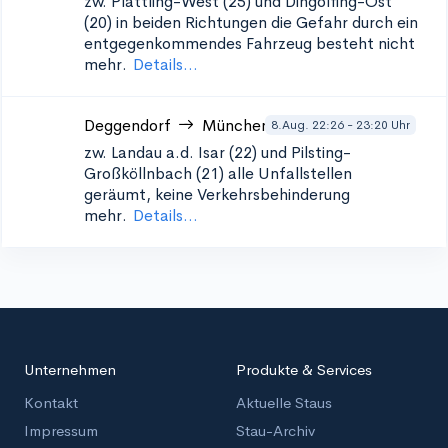
zw. Plattling-West (25) und Dingolfing-Ost
(20) in beiden Richtungen
die Gefahr durch ein
entgegenkommendes Fahrzeug besteht nicht
mehr.
Details...
Deggendorf
München
8.Aug. 22:26 - 23:20 Uhr
zw. Landau a.d. Isar (22) und Pilsting-
Großköllnbach (21)
alle Unfallstellen
geräumt, keine Verkehrsbehinderung
mehr.
Details...
Unternehmen
Produkte & Services
Kontakt
Aktuelle Staus
Impressum
Stau-Archiv