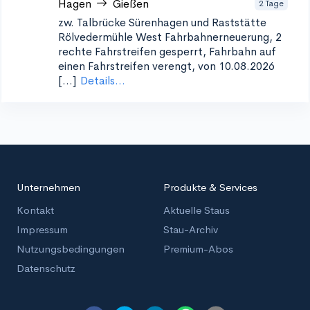
Hagen
Gießen
2 Tage
zw. Talbrücke Sürenhagen und Raststätte
Rölvedermühle West
Fahrbahnerneuerung, 2
rechte Fahrstreifen gesperrt, Fahrbahn auf
einen Fahrstreifen verengt, von 10.08.2026
[...]
Details...
Unternehmen
Produkte & Services
Kontakt
Aktuelle Staus
Impressum
Stau-Archiv
Nutzungsbedingungen
Premium-Abos
Datenschutz