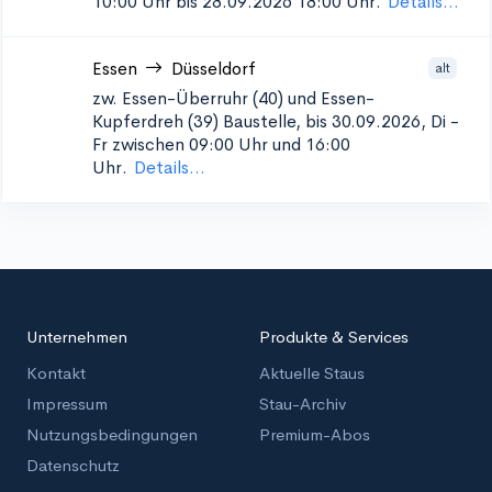
10:00 Uhr bis 28.09.2026 18:00 Uhr.
Details...
Essen
Düsseldorf
alt
zw. Essen-Überruhr (40) und Essen-
Kupferdreh (39)
Baustelle, bis 30.09.2026, Di -
Fr zwischen 09:00 Uhr und 16:00
Uhr.
Details...
Unternehmen
Produkte & Services
Kontakt
Aktuelle Staus
Impressum
Stau-Archiv
Nutzungsbedingungen
Premium-Abos
Datenschutz