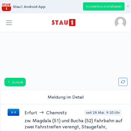
×
Kostenlos installieren
Stau1 Android App
Zurück
Meldung im Detail
Erfurt
Chemnitz
seit 28.Mai. 9:35 Uhr
A 4
zw. Magdala (51) und Bucha (52)
Fahrbahn auf
zwei Fahrstreifen verengt, Staugefahr,