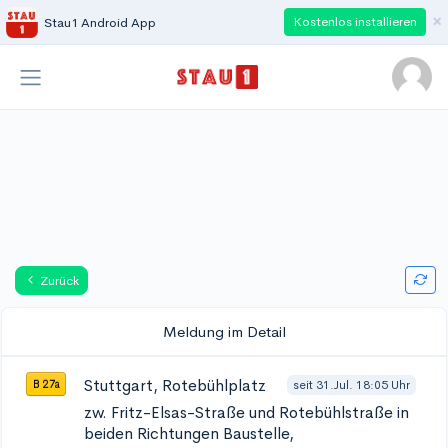
×
Kostenlos installieren
Stau1 Android App
Zurück
Meldung im Detail
Stuttgart, Rotebühlplatz
seit 31.Jul. 18:05 Uhr
B 27a
zw. Fritz-Elsas-Straße und Rotebühlstraße in
beiden Richtungen
Baustelle,