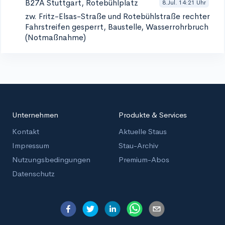
B27A Stuttgart, Rotebühlplatz
8.Jul. 14:21 Uhr
zw. Fritz-Elsas-Straße und Rotebühlstraße
rechter
Fahrstreifen gesperrt, Baustelle, Wasserrohrbruch
(Notmaßnahme)
Unternehmen
Produkte & Services
Kontakt
Aktuelle Staus
Impressum
Stau-Archiv
Nutzungsbedingungen
Premium-Abos
Datenschutz