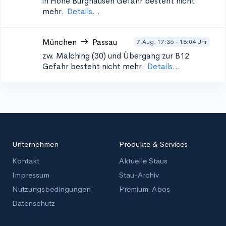
in Höhe Burghausen
Gefahr besteht nicht
mehr.
Details...
München
Passau
7.Aug. 17:36 - 18:04 Uhr
zw. Malching (30) und Übergang zur B12
Gefahr besteht nicht mehr.
Details...
Unternehmen
Produkte & Services
Kontakt
Aktuelle Staus
Impressum
Stau-Archiv
Nutzungsbedingungen
Premium-Abos
Datenschutz