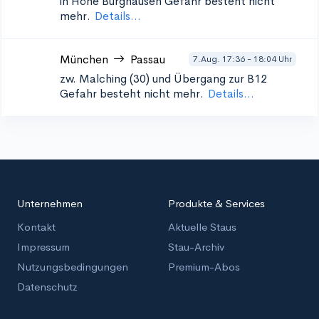
in Höhe Burghausen
Gefahr besteht nicht
mehr.
Details...
München
Passau
7.Aug. 17:36 - 18:04 Uhr
zw. Malching (30) und Übergang zur B12
Gefahr besteht nicht mehr.
Details...
Unternehmen
Produkte & Services
Kontakt
Aktuelle Staus
Impressum
Stau-Archiv
Nutzungsbedingungen
Premium-Abos
Datenschutz