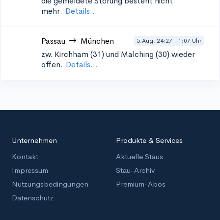
die gemeldete Störung besteht nicht
mehr.
Details...
Passau
München
5.Aug. 24:27 - 1:07 Uhr
zw. Kirchham (31) und Malching (30)
wieder
offen.
Details...
Unternehmen
Produkte & Services
Kontakt
Aktuelle Staus
Impressum
Stau-Archiv
Nutzungsbedingungen
Premium-Abos
Datenschutz