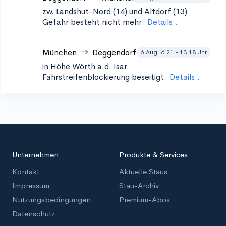
zw. Landshut-Nord (14) und Altdorf (13)
Gefahr besteht nicht mehr.
Details...
München
Deggendorf
6.Aug. 6:21 - 13:18 Uhr
in Höhe Wörth a.d. Isar
Fahrstreifenblockierung beseitigt.
Details...
Unternehmen
Produkte & Services
Kontakt
Aktuelle Staus
Impressum
Stau-Archiv
Nutzungsbedingungen
Premium-Abos
Datenschutz