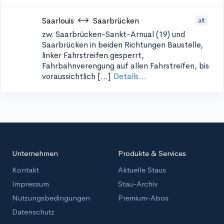
Saarlouis
Saarbrücken
alt
zw. Saarbrücken-Sankt-Arnual (19) und
Saarbrücken in beiden Richtungen
Baustelle,
linker Fahrstreifen gesperrt,
Fahrbahnverengung auf allen Fahrstreifen, bis
voraussichtlich [...]
Details...
Unternehmen
Produkte & Services
Kontakt
Aktuelle Staus
Impressum
Stau-Archiv
Nutzungsbedingungen
Premium-Abos
Datenschutz