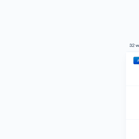
32 w
A