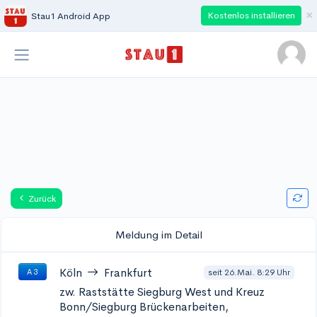
×
Kostenlos installieren
Stau1 Android App
Zurück
Meldung im Detail
Köln
Frankfurt
seit 26.Mai. 8:29 Uhr
A 3
zw. Raststätte Siegburg West und Kreuz
Bonn/Siegburg
Brückenarbeiten,