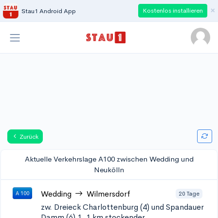
×
Kostenlos installieren
Stau1 Android App
Zurück
Aktuelle Verkehrslage A100 zwischen Wedding und
Neukölln
Wedding
Wilmersdorf
20 Tage
A 100
zw. Dreieck Charlottenburg (4) und Spandauer
Damm (6) 1
,1 km stockender