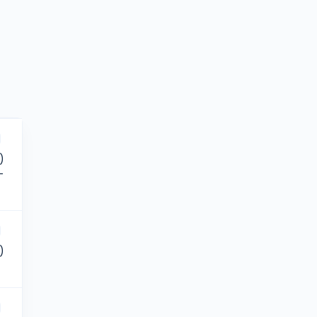
)
-
)