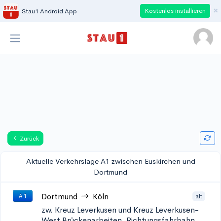
×
Kostenlos installieren
Stau1 Android App
Zurück
Aktuelle Verkehrslage A1 zwischen Euskirchen und
Dortmund
Dortmund
Köln
alt
A 1
zw. Kreuz Leverkusen und Kreuz Leverkusen-
West
Brückenarbeiten, Richtungsfahrbahn