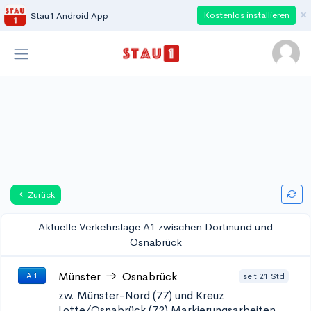
×
Kostenlos installieren
Stau1 Android App
Zurück
Aktuelle Verkehrslage A1 zwischen Dortmund und
Osnabrück
Münster
Osnabrück
seit 21 Std
A 1
zw. Münster-Nord (77) und Kreuz
Lotte/Osnabrück (72)
Markierungsarbeiten,